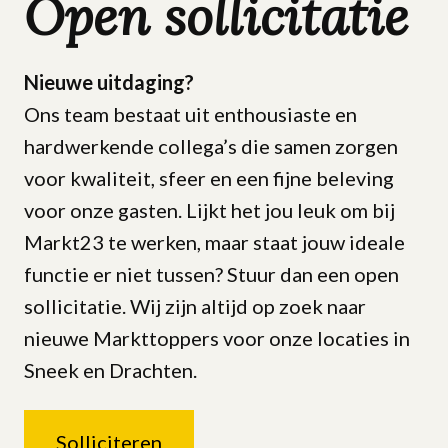
Open sollicitatie
Nieuwe uitdaging?
Ons
team
bestaat
uit
enthousiaste
en
hardwerkende
collega’s
die
samen
zorgen
voor
kwaliteit,
sfeer
en
een
fijne
beleving
voor
onze
gasten.
Lijkt
het
jou
leuk
om
bij
Markt23
te
werken,
maar
staat
jouw
ideale
functie
er
niet
tussen?
Stuur
dan
een
open
sollicitatie.
Wij
zijn
altijd
op
zoek
naar
nieuwe
Markttoppers
voor
onze
locaties
in
Sneek
en
Drachten.
Solliciteren