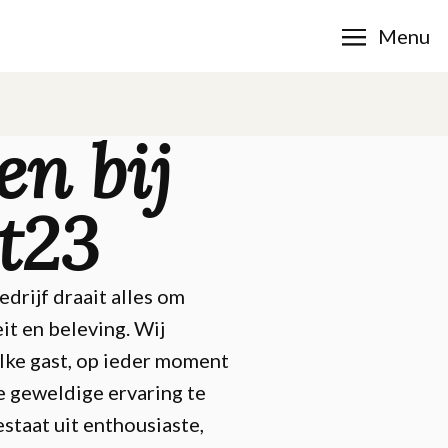
Menu
n bij
t23
drijf draait alles om
eit en beleving. Wij
lke gast, op ieder moment
e geweldige ervaring te
staat uit enthousiaste,