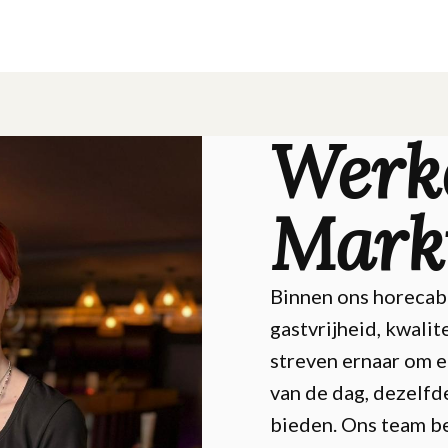
Werke
Mark
Binnen ons horecabe
gastvrijheid, kwalit
streven ernaar om e
van de dag, dezelfd
bieden. Ons team be